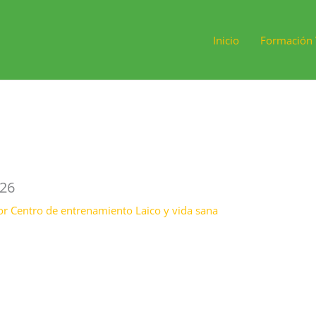
Inicio
Formación 
026
or
Centro de entrenamiento Laico y vida sana