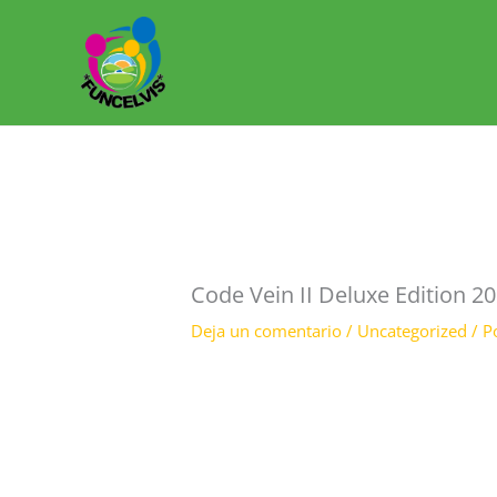
Ir
al
contenido
Code Vein II Deluxe Edition 2
Deja un comentario
/
Uncategorized
/ P