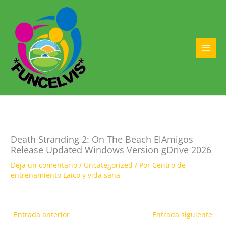
Ir
al
contenido
MAI
MEN
Death Stranding 2: On The Beach ElAmigos
Release Updated Windows Version gDrive 2026
Deja un comentario
/
Uncategorized
/ Por
Centro de
entrenamiento Laico y vida sana
←
Entrada anterior
Entrada siguiente
→