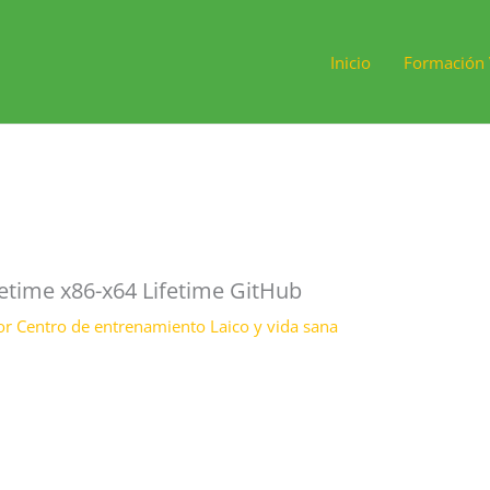
Inicio
Formación 
etime x86-x64 Lifetime GitHub
or
Centro de entrenamiento Laico y vida sana