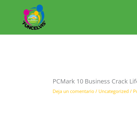
Ir
al
contenido
PCMark 10 Business Crack Lif
Deja un comentario
/
Uncategorized
/ P